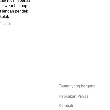
 tshirt musim panas
reetwear hip pop
rt lengan pendek
kotak
4 t shirt
Tautan yang berguna
Kebijakan Privasi
Kembali