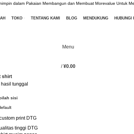
mimpin dalam Pakaian Membangun dan Membuat Morevalue Untuk Me
AH
TOKO
TENTANG KAMI
BLOG
MENDUKUNG
HUBUNGI 
Menu
/
¥
0.00
t shirt
hasil tunggal
ilah sisi
alitas tinggi DTG