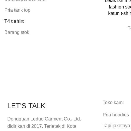
cetak tshirt
fashion st
Pria tank top
katun t-shi
T4 t shirt
T
Barang stok
Toko kami
LET'S TALK
Pria hoodies
Dongguan Leduo Garment Co., Ltd.
Tapi jaketnya
didirikan di 2017, Terletak di Kota