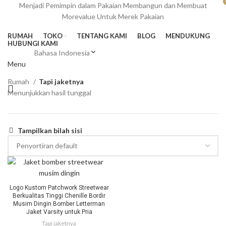
Menjadi Pemimpin dalam Pakaian Membangun dan Membuat
Morevalue Untuk Merek Pakaian
RUMAH
TOKO
TENTANG KAMI
BLOG
MENDUKUNG
HUBUNGI KAMI
Bahasa Indonesia
Menu
Rumah
Tapi jaketnya
Menunjukkan hasil tunggal
Tampilkan bilah sisi
Logo Kustom Patchwork Streetwear
Berkualitas Tinggi Chenille Bordir
Musim Dingin Bomber Letterman
Jaket Varsity untuk Pria
Tapi jaketnya