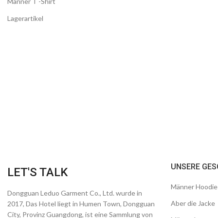
Männer T -Shirt
Lagerartikel
UNSERE GES
LET'S TALK
Männer Hoodie
Dongguan Leduo Garment Co., Ltd. wurde in
Aber die Jacke
2017, Das Hotel liegt in Humen Town, Dongguan
City, Provinz Guangdong, ist eine Sammlung von