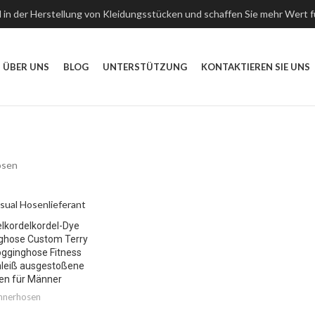
 in der Herstellung von Kleidungsstücken und schaffen Sie mehr Wert 
ÜBER UNS
BLOG
UNTERSTÜTZUNG
KONTAKTIEREN SIE UNS
osen
elkordelkordel-Dye
nghose Custom Terry
gginghose Fitness
hleiß ausgestoßene
en für Männer
nerhosen