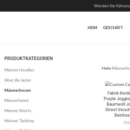
Werden Sie führend
HEIM
GESCHÄFT
PRODUKTKATEGORIEN
Heim
Männerh
Männer Hoodies
Aber die Jacke
Männerhosen
Fabrik-Kord
Purple Joggi
Männerhemd
Baumwoll Jo
Street Versc
Männer Shorts
Beinhos
Männer Tanktop
Män