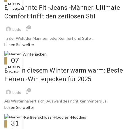
AUGUST
Entspannte Fit -Jeans -Männer: Ultimate
Comfort trifft den zeitlosen Stil
0
Ledo
In der Welt der Männermode, Komfort und Stil o ...
Lesen Sie weiter
07
BLOG
AUGUST
Bleib in diesem Winter warm warm: Beste
Herren -Winterjacken für 2025
0
Ledo
Als Winter nähert sich, Auswahl des richtigen Winters Ja..
Lesen Sie weiter
31
BLOG