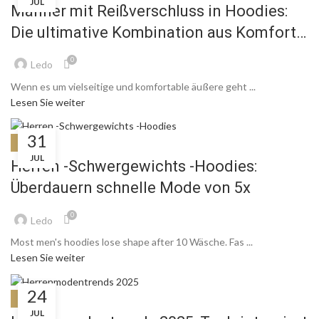
JUL
Männer mit Reißverschluss in Hoodies:
Die ultimative Kombination aus Komfort
und Stil
0
Ledo
Wenn es um vielseitige und komfortable äußere geht ...
Lesen Sie weiter
31
BLOG
JUL
Herren -Schwergewichts -Hoodies:
Überdauern schnelle Mode von 5x
0
Ledo
Most men's hoodies lose shape after
10 Wäsche. Fas ...
Lesen Sie weiter
24
BLOG
JUL