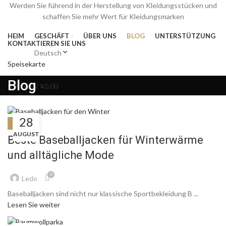
Werden Sie führend in der Herstellung von Kleidungsstücken und
schaffen Sie mehr Wert für Kleidungsmarken
HEIM
GESCHÄFT
ÜBER UNS
BLOG
UNTERSTÜTZUNG
KONTAKTIEREN SIE UNS
Deutsch
Speisekarte
Blog
0
Artikel
/
¥
0.00
28
BLOG
AUGUST
Beste Baseballjacken für Winterwärme
und alltägliche Mode
0
Ledo
Baseballjacken sind nicht nur klassische Sportbekleidung B ...
Lesen Sie weiter