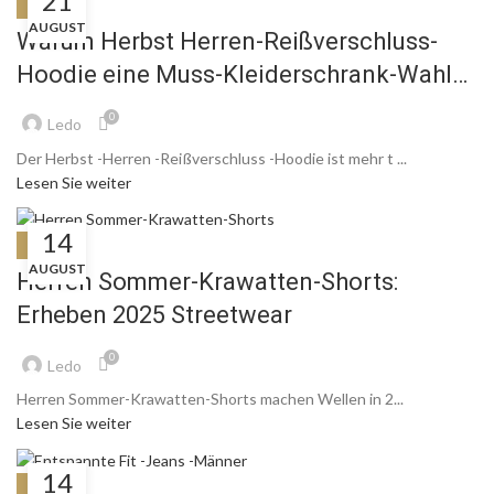
21
BLOG
AUGUST
Warum Herbst Herren-Reißverschluss-
Hoodie eine Muss-Kleiderschrank-Wahl
ist
0
Ledo
Der Herbst -Herren -Reißverschluss -Hoodie ist mehr t ...
Lesen Sie weiter
14
BLOG
AUGUST
Herren Sommer-Krawatten-Shorts:
Erheben 2025 Streetwear
0
Ledo
Herren Sommer-Krawatten-Shorts machen Wellen in 2...
Lesen Sie weiter
14
BLOG