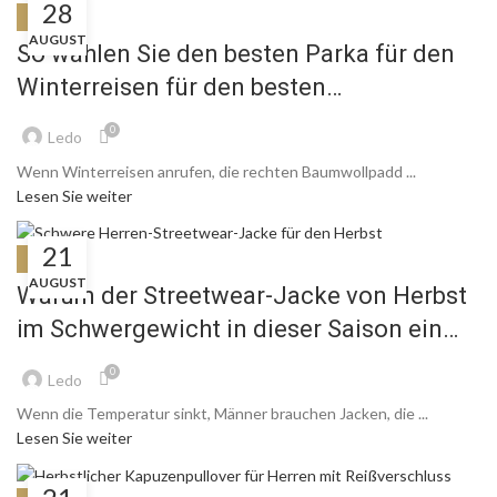
28
BLOG
AUGUST
So wählen Sie den besten Parka für den
Winterreisen für den besten
Baumwollparka aus
0
Ledo
Wenn Winterreisen anrufen, die rechten Baumwollpadd ...
Lesen Sie weiter
21
BLOG
AUGUST
Warum der Streetwear-Jacke von Herbst
im Schwergewicht in dieser Saison ein
Muss ist, ist ein Muss
0
Ledo
Wenn die Temperatur sinkt, Männer brauchen Jacken, die ...
Lesen Sie weiter